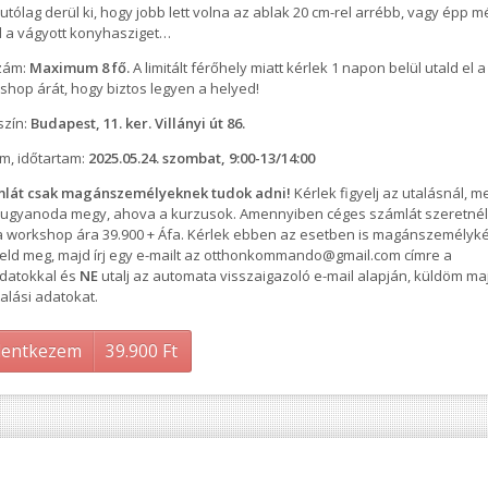
utólag derül ki, hogy jobb lett volna az ablak 20 cm-rel arrébb, vagy épp 
el a vágyott konyhasziget…
zám:
Maximum 8 fő.
A limitált férőhely miatt kérlek 1 napon belül utald el a
shop árát, hogy biztos legyen a helyed!
szín:
Budapest, 11. ker. Villányi út 86.
m, időtartam:
2025.05.24. szombat, 9:00-13/14:00
lát csak magánszemélyeknek tudok adni!
Kérlek figyelj az utalásnál, me
ugyanoda megy, ahova a kurzusok. Amennyiben céges számlát szeretnél
a workshop ára 39.900 + Áfa. Kérlek ebben az esetben is magánszemélyk
eld meg, majd írj egy e-mailt az otthonkommando@gmail.com címre a
datokkal és
NE
utalj az automata visszaigazoló e-mail alapján, küldöm ma
alási adatokat.
lentkezem
39.900
Ft