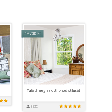
49.700
Ft
Találd meg az otthonod stílusát
I.
3822