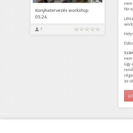
nem 
fér 
Konyhatervezés workshop
05.24.
Léts
work
7
Hely
Dátu
Szám
nem 
úgy 
rend
céga
az ut
Je