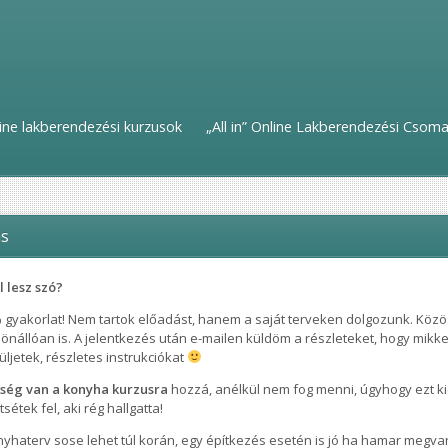
ine lakberendezési kurzusok
„All in” Online Lakberendezési Csom
ás
l lesz szó?
 gyakorlat! Nem tartok előadást, hanem a saját terveken dolgozunk. Köz
 önállóan is. A jelentkezés után e-mailen küldöm a részleteket, hogy mikke
ljetek, részletes instrukciókat
ség van a konyha kurzusra
hozzá, anélkül nem fog menni, úgyhogy ezt kic
ítsétek fel, aki rég hallgatta!
nyhaterv sose lehet túl korán, egy építkezés esetén is jó ha hamar megva