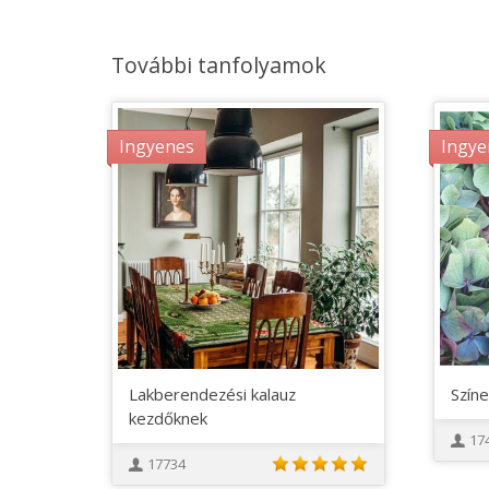
További tanfolyamok
Ingyenes
Ingye
Lakberendezési kalauz
Szín
kezdőknek
17
17734