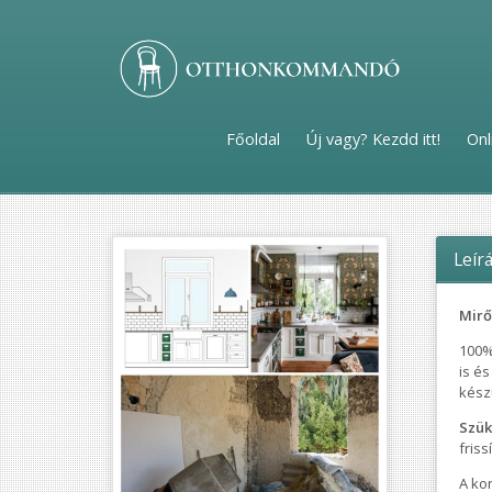
Főoldal
Új vagy? Kezdd itt!
Onl
Leír
Mirő
100%
is és
készü
Szük
friss
A ko