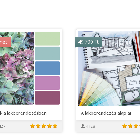
nes
49.700
Ft
ek a lakberendezésben
A lakberendezés alapjai
427
4128