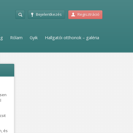
Bejelentkezés
Regisztráció
ag
Rólam
Gyik
Hallgatói otthonok – galéria
ösen
l
sit
n, és