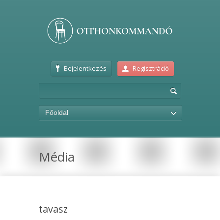
Bejelentkezés
Regisztráció
Főoldal
Média
tavasz