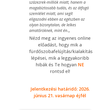
százezrek-milliók miatt, hanem a
magabiztosabb tudás, és az átfogó
szemlélet miatt, ami segít
eligazodni ebben az egészben az
olyan bizonytalan, de lelkes
amatőröknek, mint én.
„
Nézd meg az ingyenes online
előadást, hogy mik a
fürdőszobafelújítás/kialakítás
lépései, mik a leggyakoribb
hibák és Te hogyan
NE
rontsd el!
Jelentkezési határidő: 2026.
június 21. vasárnap éjfél