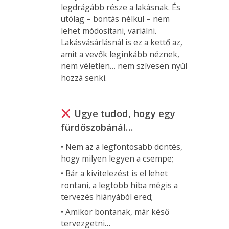
legdrágább része a lakásnak. És
utólag – bontás nélkül – nem
lehet módosítani, variálni.
Lakásvásárlásnál is ez a kettő az,
amit a vevők leginkább néznek,
nem véletlen… nem szívesen nyúl
hozzá senki.
Ugye tudod, hogy egy
fürdőszobánál…
• Nem az a legfontosabb döntés,
hogy milyen legyen a csempe;
• Bár a kivitelezést is el lehet
rontani, a legtöbb hiba mégis a
tervezés hiányából ered;
• Amikor bontanak, már késő
tervezgetni…