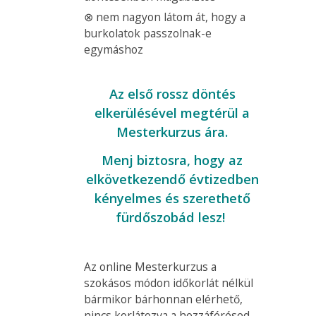
⊗ nem nagyon látom át, hogy a
burkolatok passzolnak-e
egymáshoz
Az első rossz döntés
elkerülésével megtérül a
Mesterkurzus ára.
Menj biztosra, hogy az
elkövetkezendő évtizedben
kényelmes és szerethető
fürdőszobád lesz!
Az online Mesterkurzus a
szokásos módon időkorlát nélkül
bármikor bárhonnan elérhető,
nincs korlátozva a hozzáférésed.