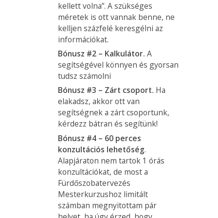
kellett volna”. A szükséges
méretek is ott vannak benne, ne
kelljen százfelé keresgélni az
információkat.
Bónusz #2 – Kalkulátor.
A
segítségével könnyen és gyorsan
tudsz számolni
Bónusz #3 – Zárt csoport.
Ha
elakadsz, akkor ott van
segítségnek a zárt csoportunk,
kérdezz bátran és segítünk!
Bónusz #4 – 60 perces
konzultációs lehetőség
.
Alapjáraton nem tartok 1 órás
konzultációkat, de most a
Fürdőszobatervezés
Mesterkurzushoz limitált
számban megnyitottam pár
helyet, ha úgy érzed, hogy