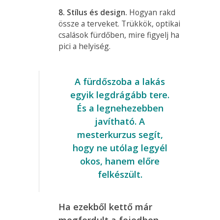
8. Stílus és design.
Hogyan rakd
össze a terveket. Trükkök, optikai
csalások fürdőben, mire figyelj ha
pici a helyiség.
A fürdőszoba a lakás
egyik legdrágább tere.
És a legnehezebben
javítható. A
mesterkurzus segít,
hogy
ne utólag legyél
okos, hanem előre
felkészült.
Ha ezekből kettő már
megfordult a fejedben,