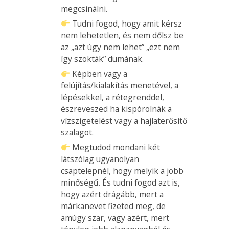
megcsinálni.
Tudni fogod, hogy amit kérsz
nem lehetetlen, és nem dőlsz be
az „azt úgy nem lehet” „ezt nem
így szokták” dumának.
Képben vagy a
felújítás/kialakítás menetével, a
lépésekkel, a rétegrenddel,
észreveszed ha kispórolnák a
vízszigetelést vagy a hajlaterősítő
szalagot.
Megtudod mondani két
látszólag ugyanolyan
csaptelepnél, hogy melyik a jobb
minőségű. És tudni fogod azt is,
hogy azért drágább, mert a
márkanevet fizeted meg, de
amúgy szar, vagy azért, mert