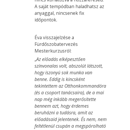
A saját tempódban haladhatsz az
anyaggal, nincsenek fix
időpontok.
Éva visszajelzése a
Fürdőszobatervezés
Mesterkurzusról:
„
Az előadás elképesztően
színvonalas volt, abszolút látszott,
hogy iszonyú sok munka van
benne. Eddig is kincsként
tekintettem az Otthonkommandóra
(és a csoport tanácsaira), de a mai
nap még inkább megerősítette
bennem azt, hogy érdemes
beruházni a tudásra, amit az
előadásaid jelentenek. És nem, nem
feltétlenül csupán a megspórolható