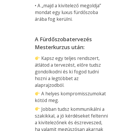
• A „majd a kivitelező megoldja”
mondat egy luxus fürdőszoba
árába fog kerülni.
A Fürdőszobatervezés
Mesterkurzus után:
Kapsz egy teljes rendszert,
átlátod a tervezést, előre tudsz
gondolkodni és ki fogod tudni
hozni a legtöbbet az
alaprajzodból.
A helyes kompromisszumokat
kötöd meg.
Jobban tudsz kommunikálni a
szakikkal, a jó kérdéseket feltenni
a kivitelezőnek és észreveszed,
ha valamit megúszósan akarnak