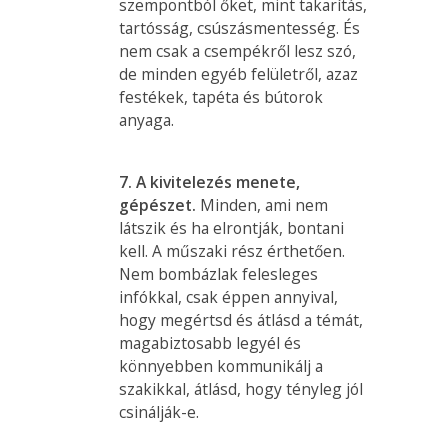
szempontból őket, mint takarítás,
tartósság, csúszásmentesség. És
nem csak a csempékről lesz szó,
de minden egyéb felületről, azaz
festékek, tapéta és bútorok
anyaga.
7. A kivitelezés menete,
gépészet.
Minden, ami nem
látszik és ha elrontják, bontani
kell. A műszaki rész érthetően.
Nem bombázlak felesleges
infókkal, csak éppen annyival,
hogy megértsd és átlásd a témát,
magabiztosabb legyél és
könnyebben kommunikálj a
szakikkal, átlásd, hogy tényleg jól
csinálják-e.