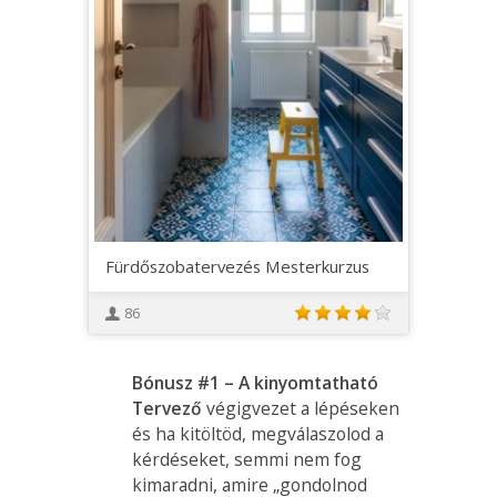
Fürdőszobatervezés Mesterkurzus
86
Bónusz #1 – A kinyomtatható
Tervező
végigvezet a lépéseken
és ha kitöltöd, megválaszolod a
kérdéseket, semmi nem fog
kimaradni, amire „gondolnod