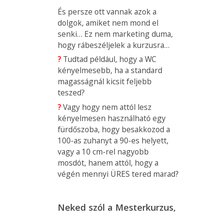
És persze ott vannak azok a
dolgok, amiket nem mond el
senki… Ez nem marketing duma,
hogy rábeszéljelek a kurzusra…
?
Tudtad például, hogy a WC
kényelmesebb, ha a standard
magasságnál kicsit feljebb
teszed?
?
Vagy hogy nem attól lesz
kényelmesen használható egy
fürdőszoba, hogy besakkozod a
100-as zuhanyt a 90-es helyett,
vagy a 10 cm-rel nagyobb
mosdót, hanem attól, hogy a
végén mennyi ÜRES tered marad?
Neked szól a Mesterkurzus,