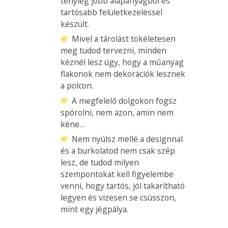
tényleg jobb alapanyagból és
tartósabb felületkezeléssel
készült.
Mivel a tárolást tökéletesen
meg tudod tervezni, minden
kéznél lesz úgy, hogy a műanyag
flakonok nem dekorációk lesznek
a polcon.
A megfelelő dolgokon fogsz
spórolni, nem azon, amin nem
kéne…
Nem nyúlsz mellé a designnal
és a burkolatod nem csak szép
lesz, de tudod milyen
szempontokat kell figyelembe
venni, hogy tartós, jól takarítható
legyen és vizesen se csússzon,
mint egy jégpálya.