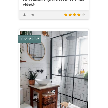
előadás
1076
124.990
Ft