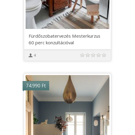
Fürdőszobatervezés Mesterkurzus
60 perc konzultációval
4
74.990
Ft