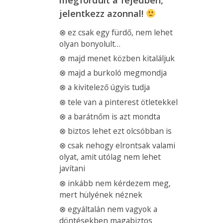
jelentkezz azonnal!
⊗ ez csak egy fürdő, nem lehet
olyan bonyolult…
⊗ majd menet közben kitaláljuk
⊗ majd a burkoló megmondja
⊗ a kivitelező úgyis tudja
⊗ tele van a pinterest ötletekkel
⊗ a barátnőm is azt mondta
⊗ biztos lehet ezt olcsóbban is
⊗ csak nehogy elrontsak valami
olyat, amit utólag nem lehet
javítani
⊗ inkább nem kérdezem meg,
mert hülyének néznek
⊗ egyáltalán nem vagyok a
döntésekben magabiztos