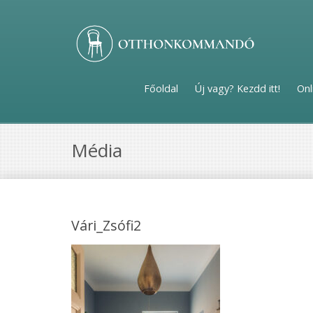
Főoldal
Új vagy? Kezdd itt!
Onl
Média
Vári_Zsófi2