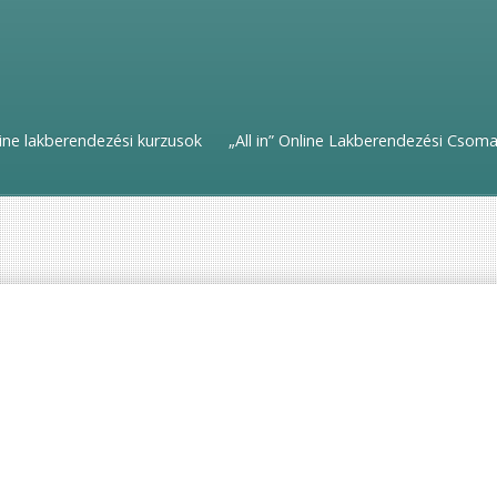
ine lakberendezési kurzusok
„All in” Online Lakberendezési Csom