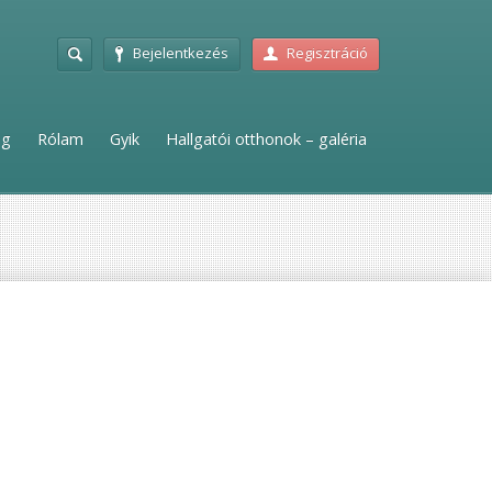
Bejelentkezés
Regisztráció
ag
Rólam
Gyik
Hallgatói otthonok – galéria