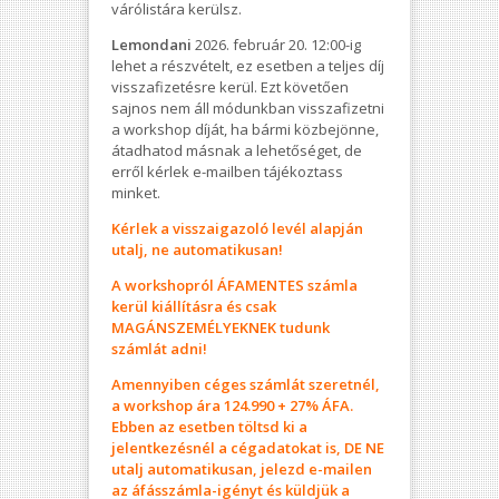
várólistára kerülsz.
Lemondani
2026. február 20. 12:00-ig
lehet a részvételt, ez esetben a teljes díj
visszafizetésre kerül. Ezt követően
sajnos nem áll módunkban visszafizetni
a workshop díját, ha bármi közbejönne,
átadhatod másnak a lehetőséget, de
erről kérlek e-mailben tájékoztass
minket.
Kérlek a visszaigazoló levél alapján
utalj, ne automatikusan!
A workshopról ÁFAMENTES számla
kerül kiállításra és csak
MAGÁNSZEMÉLYEKNEK tudunk
számlát adni!
Amennyiben céges számlát szeretnél,
a workshop ára 124.990 + 27% ÁFA.
Ebben az esetben töltsd ki a
jelentkezésnél a cégadatokat is, DE NE
utalj automatikusan, jelezd e-mailen
az áfásszámla-igényt és küldjük a