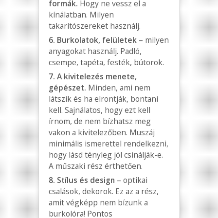
formák.
Hogy ne vessz el a
kínálatban. Milyen
takarítószereket használj.
6. Burkolatok, felületek
– milyen
anyagokat használj. Padló,
csempe, tapéta, festék, bútorok.
7. A kivitelezés menete,
gépészet.
Minden, ami nem
látszik és ha elrontják, bontani
kell. Sajnálatos, hogy ezt kell
írnom, de nem bízhatsz meg
vakon a kivitelezőben. Muszáj
minimális ismerettel rendelkezni,
hogy lásd tényleg jól csinálják-e.
A műszaki rész érthetően.
8. Stílus és design
– optikai
csalások, dekorok. Ez az a rész,
amit végképp nem bízunk a
burkolóra! Pontos