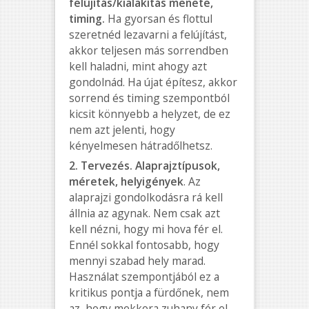
felújítás/kialakítás menete,
timing.
Ha gyorsan és flottul
szeretnéd lezavarni a felújítást,
akkor teljesen más sorrendben
kell haladni, mint ahogy azt
gondolnád. Ha újat építesz, akkor
sorrend és timing szempontból
kicsit könnyebb a helyzet, de ez
nem azt jelenti, hogy
kényelmesen hátradőlhetsz.
2. Tervezés. Alaprajztípusok,
méretek, helyigények
. Az
alaprajzi gondolkodásra rá kell
állnia az agynak. Nem csak azt
kell nézni, hogy mi hova fér el.
Ennél sokkal fontosabb, hogy
mennyi szabad hely marad.
Használat szempontjából ez a
kritikus pontja a fürdőnek, nem
az, hogy mekkora zuhany fér el.