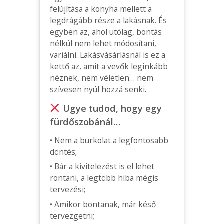
felújítása a konyha mellett a
legdrágább része a lakásnak. És
egyben az, ahol utólag, bontás
nélkül nem lehet módosítani,
variálni. Lakásvásárlásnál is ez a
kettő az, amit a vevők leginkább
néznek, nem véletlen… nem
szívesen nyúl hozzá senki.
Ugye tudod, hogy egy
fürdőszobánál…
• Nem a burkolat a legfontosabb
döntés;
• Bár a kivitelezést is el lehet
rontani, a legtöbb hiba mégis
tervezési;
• Amikor bontanak, már késő
tervezgetni;