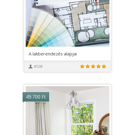
A lakberendezés alapjai
4128
49.700
Ft