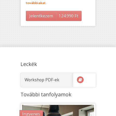
továbbiakat.
Jelentkezem
124.990
Ft
Leckék
Workshop PDF-ek
További tanfolyamok
Ingyenes