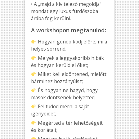
• A „majd a kivitelező megoldja”
mondat egy luxus fürdőszoba
árába fog kerülni.
A workshopon megtanulod:
Hogyan gondolkodj előre, mi a
helyes sorrend;
Melyek a leggyakoribb hibák
és hogyan kerüld el őket;
Miket kell eldöntened, mielőtt
bármihez hozzányúlsz;
És hogyan ne hagyd, hogy
mások döntsenek helyetted;
Fel tudod mérni a saját
igényeidet;
Megérted a tér lehetőségeit
és korlátait;
Megtanulsz jó kérdéseket