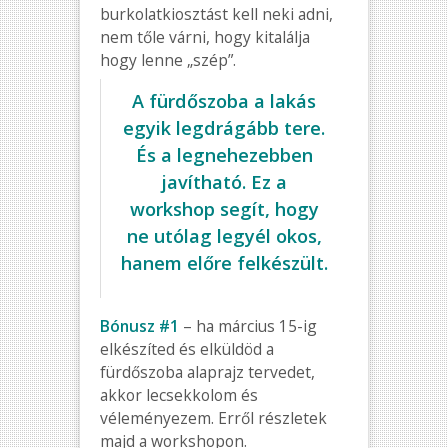
burkolatkiosztást kell neki adni,
nem tőle várni, hogy kitalálja
hogy lenne „szép”.
A fürdőszoba a lakás
egyik legdrágább tere.
És a legnehezebben
javítható. Ez a
workshop segít, hogy
ne utólag legyél okos,
hanem előre felkészült.
Bónusz #1
– ha március 15-ig
elkészíted és elküldöd a
fürdőszoba alaprajz tervedet,
akkor lecsekkolom és
véleményezem. Erről részletek
majd a workshopon.