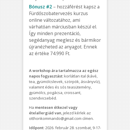
Bónusz #2
– hozzáférést kapsz a
Fürdőszobatervezés kurzus
online változatához, ami
várhatóan márciusban készül el.
Így minden prezentáció,
segédanyag meglesz és bármikor
újranézheted az anyagot. Ennek
az értéke 74.990 Ft.
A workshop ára tartalmazza az egész
napos fogyasztást:
korlátlan ital (kávé,
tea, gyümölcslevek, szörpök, ásványvíz),
valamint édes és sós teasütemény,
gyümölcs, pogácsa, croissant,
szendvicsebéd.
Ha
mentesen étkezel vagy
ételallergiád van
, jelezd kérlek az
otthonkommando@gmail.com címen.
Időpont
: 2026. február 28. szombat, 9-17-