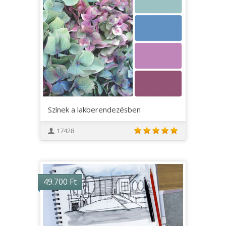
Színek a lakberendezésben
17428
49.700
Ft