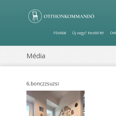
Főoldal
Új vagy? Kezdd itt!
Onl
Média
6.bonczzsuzsi