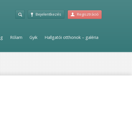
Bejelentkezés
Regisztráció
ag
Rólam
Gyik
Hallgatói otthonok – galéria