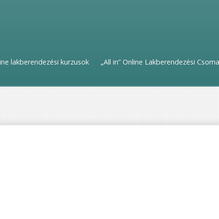
ine lakberendezési kurzusok
„All in” Online Lakberendezési Csom