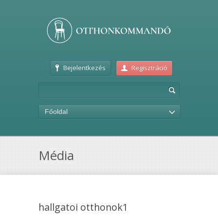
Bejelentkezés
Regisztráció
Főoldal
Média
hallgatoi otthonok1