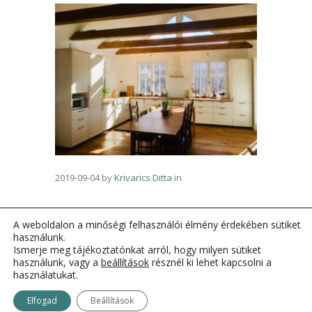
2019-09-04
by
Krivarics Ditta
in
A weboldalon a minőségi felhasználói élmény érdekében sütiket
használunk.
Ismerje meg tájékoztatónkat arról, hogy milyen sütiket
használunk, vagy a
beállítások
résznél ki lehet kapcsolni a
használatukat.
Elfogad
Beállítások
OtthonKommandó © 2011-2021