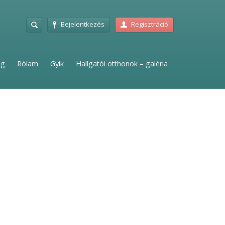
Bejelentkezés
Regisztráció
ag
Rólam
Gyik
Hallgatói otthonok – galéria