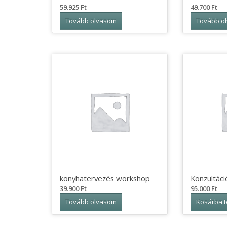
59.925
Ft
49.700
Ft
Tovább olvasom
Tovább o
konyhatervezés workshop
Konzultáci
39.900
Ft
95.000
Ft
Tovább olvasom
Kosárba 