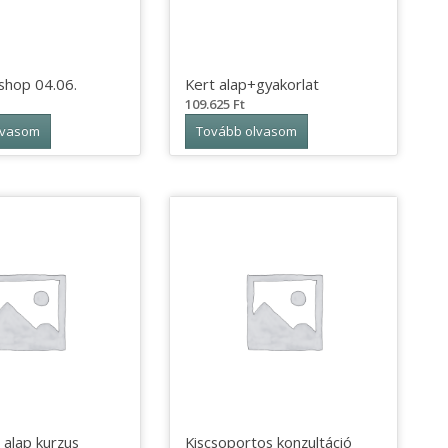
hop 04.06.
Kert alap+gyakorlat
109.625
Ft
lvasom
Tovább olvasom
 alap kurzus
Kiscsoportos konzultáció