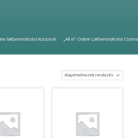
ine lakberendezési kurzusok
„All in” Online Lakberendezési Csom
Alapértelmezett rendezés