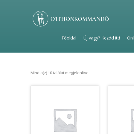
Főoldal
Új vagy? Kezdd itt!
Onl
Mind a(z) 10 találat megjelenítve