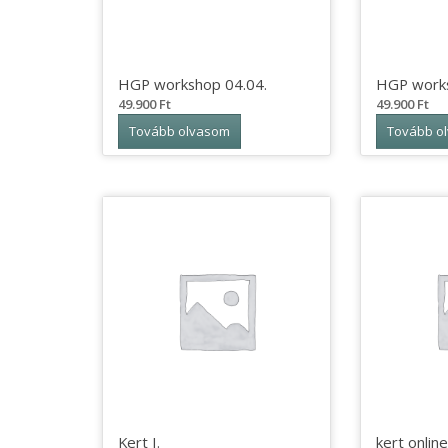
HGP workshop 04.04.
HGP works
49.900
Ft
49.900
Ft
Tovább olvasom
Tovább o
Kert I.
kert online