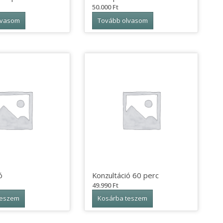
50.000
Ft
lvasom
Tovább olvasom
ó
Konzultáció 60 perc
49.990
Ft
teszem
Kosárba teszem