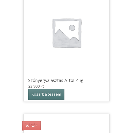
Szőnyegválasztás A-tól Z-ig
23.900
Ft
Kosárba teszem
Vásár