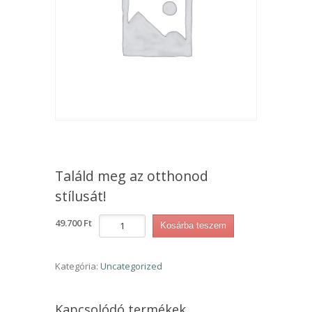
Találd meg az otthonod
stílusát!
Találd
49.700
Ft
Kosárba teszem
meg
az
otthonod
Kategória:
Uncategorized
stílusát!
mennyiség
Kapcsolódó termékek