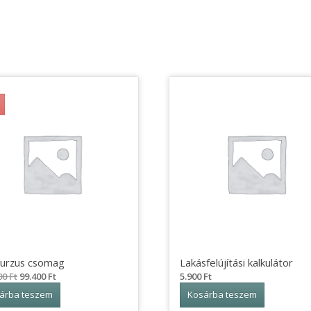
kurzus csomag
Lakásfelújítási kalkulátor
Original
Current
00
Ft
99.400
Ft
5.900
Ft
price
price
árba teszem
Kosárba teszem
was:
is: