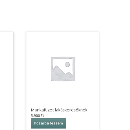
Munkafüzet lakáskeresőknek
5.900
Ft
Kosárba teszem