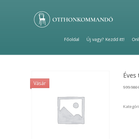
Főoldal
Új vagy? Kezdd itt!
Onl
Éves 
Vásár
599.980
Kategór