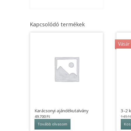
Kapcsolódó termékek
Vásár
Karácsonyi ajándékutalvány
3-2 
49.700
Ft
149.1
Tovább olvasom
Kos