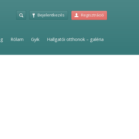
Bejelentkezés
Regisztráció
ag
Rólam
Gyik
Hallgatói otthonok – galéria