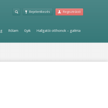
Bejelentkezés
Regisztráció
ag
Rólam
Gyik
Hallgatói otthonok – galéria