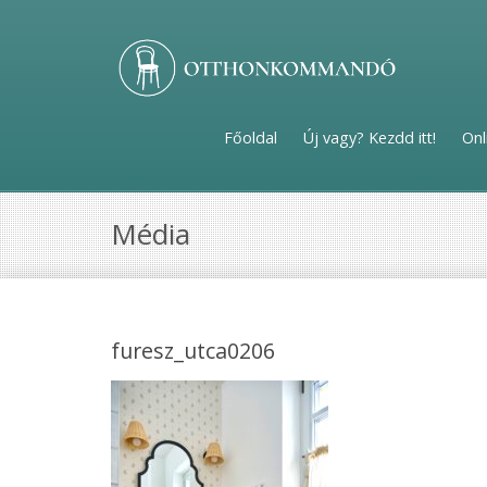
Főoldal
Új vagy? Kezdd itt!
Onl
Média
furesz_utca0206