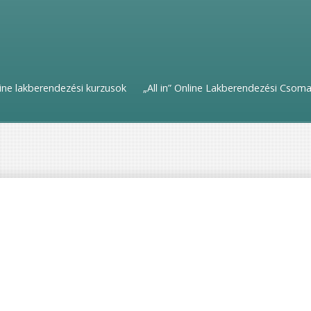
ine lakberendezési kurzusok
„All in” Online Lakberendezési Csom