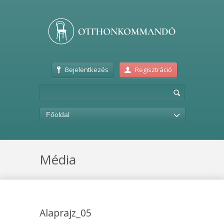
Bejelentkezés
Regisztráció
Főoldal
Média
Alaprajz_05