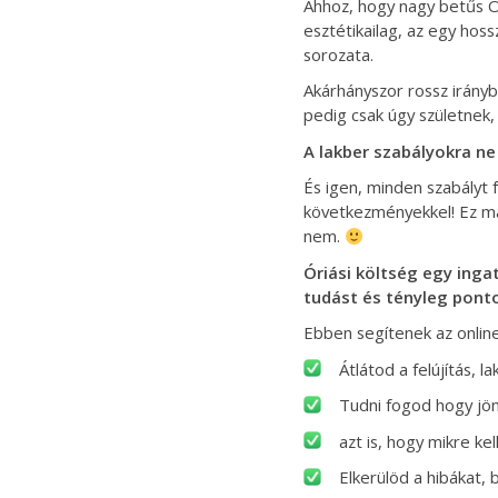
Ahhoz, hogy nagy betűs Ot
esztétikailag, az egy hos
sorozata.
Akárhányszor rossz irányb
pedig csak úgy születnek,
A
lakber szabályokra ne
És igen, minden szabályt f
következményekkel! Ez mag
nem.
Óriási költség egy inga
tudást és tényleg ponto
Ebben segítenek az online
Átlátod a felújítás, l
Tudni fogod hogy jön
azt is, hogy mikre kel
Elkerülöd a hibákat, 