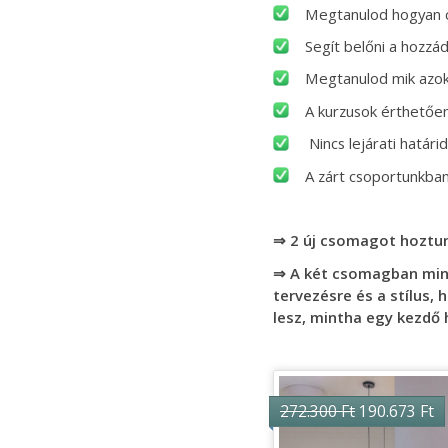
Megtanulod hogyan cs
Segít belőni a hozzád 
Megtanulod mik azok,
A kurzusok érthetően,
Nincs lejárati határ
A zárt csoportunkban
⇒ 2 új csomagot hoztu
⇒ A két csomagban mind
tervezésre és a stílus,
lesz, mintha egy kezdő 
Original
C
272.300
Ft
190.673
Ft
price
pr