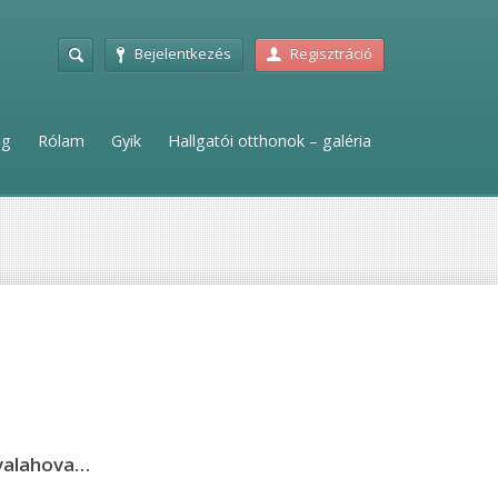
Bejelentkezés
Regisztráció
ag
Rólam
Gyik
Hallgatói otthonok – galéria
 valahova…