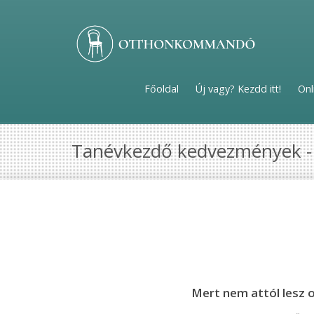
Főoldal
Új vagy? Kezdd itt!
Onl
Tanévkezdő kedvezmények 
Mert nem attól lesz 