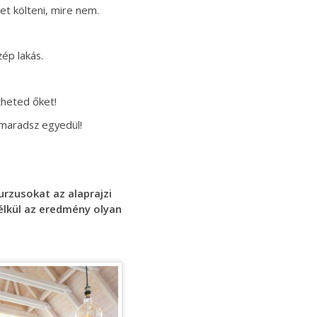
t költeni, mire nem.
ép lakás.
zheted őket!
 maradsz egyedül!
rzusokat az alaprajzi
nélkül az eredmény olyan
nt