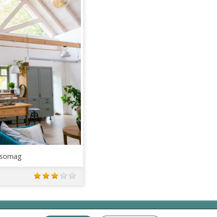
 Ft.
scsomag