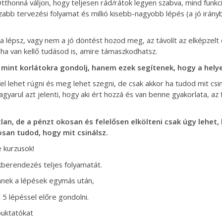
thonná váljon, hogy teljesen rád/rátok legyen szabva, mind funkci
szabb tervezési folyamat és millió kisebb-nagyobb lépés (a jó irán
a lépsz, vagy nem a jó döntést hozod meg, az távolít az elképzelt 
 ha van kellő tudásod is, amire támaszkodhatsz.
 mint korlátokra gondolj, hanem ezek segítenek, hogy a hely
el lehet rúgni és meg lehet szegni, de csak akkor ha tudod mit csin
yarul azt jelenti, hogy aki ért hozzá és van benne gyakorlata, az f
tlan, de a pénzt okosan és felelősen elkölteni csak úgy lehet,
san tudod, hogy mit csinálsz.
 kurzusok!
akberendezés teljes folyamatát.
nek a lépések egymás után,
l 5 lépéssel előre gondolni.
buktatókat