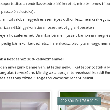
oportosítsd a rendelkezésedre álló keretet, mire érdemes többe
passzoló stílus(oka)t.
 amitől valóban egyedi és személyes otthon lesz, nem csak egy sz
 rizsa nélkül, gyakorlatiasan vezetnek végig a lépéseken.
ideje a hozzáférésnek! Bármikor bármennyiszer, bárhonnan megné
 pedig bármikor kérdezhetsz, ha elakadsz, bizonytalan vagy, nem
nk a kezdéshez 30% kedvezménnyel!
en anyagunk benne van, átfedés nélkül. Kettébontottuk a ku
 hangulat tervezésre. Mindig az alaprajzi tervezéssel kezdd! E
háziasszony főzne 5 fogásos vacsorát recept nélkül.
urrent
Original
Curre
252.600
Ft
176.820
Ft
ice
price
price