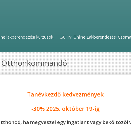
ine lakberendezési kurzusok
„All in” Online Lakberendezési Csom
- Otthonkommandó
Tanévkezdő kedvezmények
-30% 2025. október 19-ig
otthonod, ha megveszel egy ingatlant vagy beköltözöl