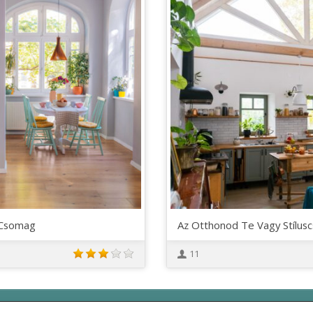
was:
is:
0.673 Ft.
252.600 Ft.
176.820
 Csomag
Az Otthonod Te Vagy Stílu
11