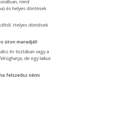
onálisan, mind
yba) és helyes döntések
céltól. Helyes döntések
es úton maradjál!
álsz és tisztában vagy a
elrúghatja, de egy laikus
 ha felszedsz némi