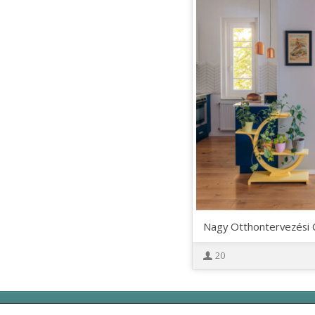
was:
is:
272.300 Ft.
19
Nagy Otthontervezési
20
OtthonKommandó © 2011-2021