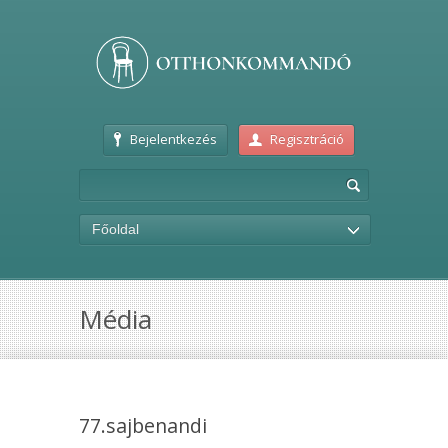
Bejelentkezés
Regisztráció
Főoldal
Média
77.sajbenandi