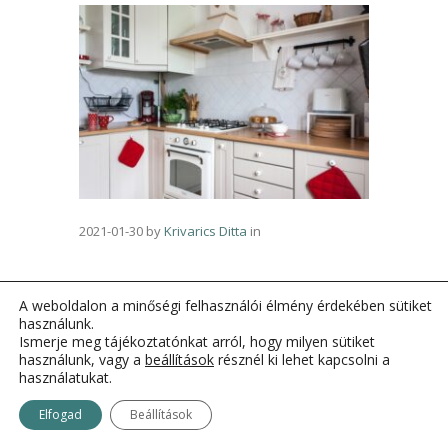
2021-01-30
by
Krivarics Ditta
in
A weboldalon a minőségi felhasználói élmény érdekében sütiket
használunk.
Ismerje meg tájékoztatónkat arról, hogy milyen sütiket
használunk, vagy a
beállítások
résznél ki lehet kapcsolni a
használatukat.
Elfogad
Beállítások
OtthonKommandó © 2011-2021