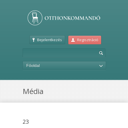
Bejelentkezés
Regisztráció
Főoldal
Média
23