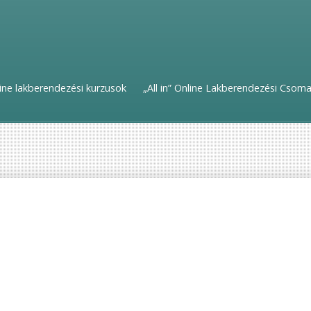
ine lakberendezési kurzusok
„All in” Online Lakberendezési Csom