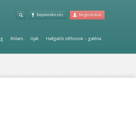
Bejelentkezés
Regisztráció
ag
Rólam
Gyik
Hallgatói otthonok – galéria