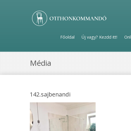
Főoldal
Új vagy? Kezdd itt!
Onl
Média
142.sajbenandi