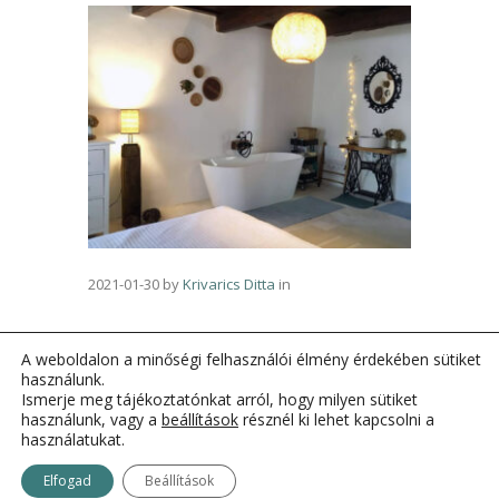
2021-01-30
by
Krivarics Ditta
in
A weboldalon a minőségi felhasználói élmény érdekében sütiket
használunk.
Ismerje meg tájékoztatónkat arról, hogy milyen sütiket
használunk, vagy a
beállítások
résznél ki lehet kapcsolni a
használatukat.
Elfogad
Beállítások
OtthonKommandó © 2011-2021