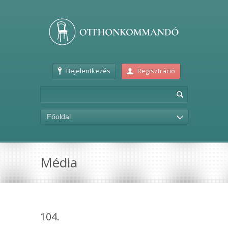
Bejelentkezés
Regisztráció
Főoldal
Média
104.