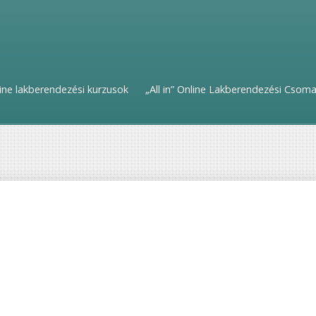
ine lakberendezési kurzusok
„All in” Online Lakberendezési Csom