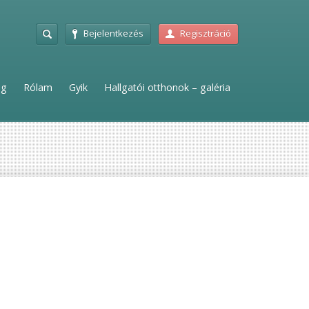
Bejelentkezés
Regisztráció
ag
Rólam
Gyik
Hallgatói otthonok – galéria