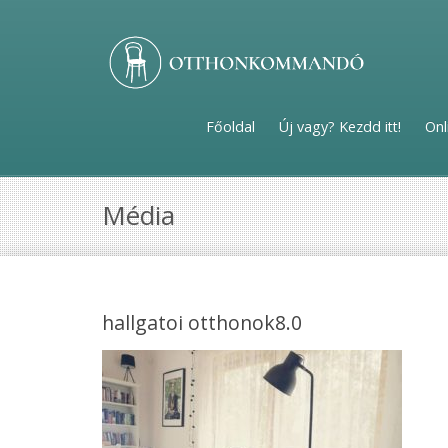
Főoldal
Új vagy? Kezdd itt!
Onl
Média
hallgatoi otthonok8.0