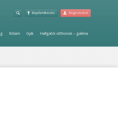
Bejelentkezés
Regisztráció
ag
Rólam
Gyik
Hallgatói otthonok – galéria