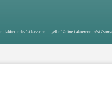
ine lakberendezési kurzusok
„All in” Online Lakberendezési Csom