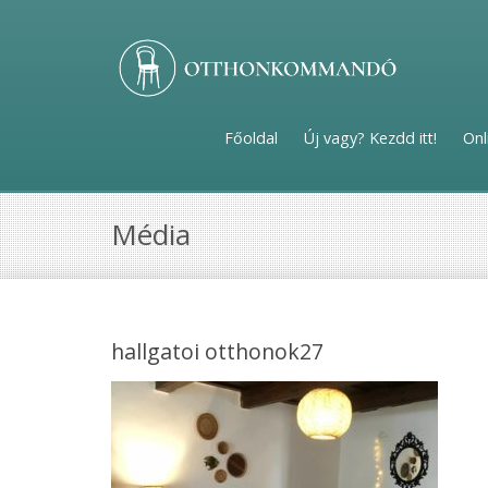
Főoldal
Új vagy? Kezdd itt!
Onl
Média
hallgatoi otthonok27