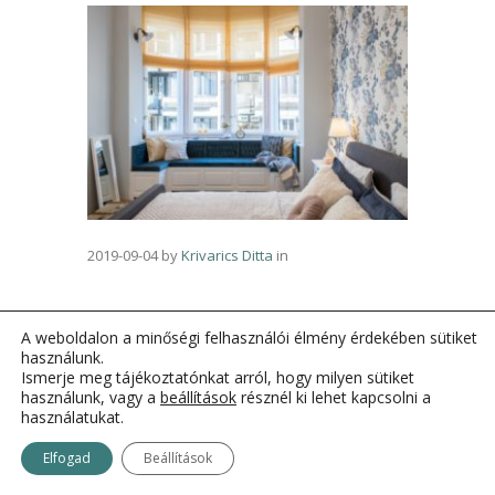
2019-09-04
by
Krivarics Ditta
in
A weboldalon a minőségi felhasználói élmény érdekében sütiket
használunk.
Ismerje meg tájékoztatónkat arról, hogy milyen sütiket
használunk, vagy a
beállítások
résznél ki lehet kapcsolni a
használatukat.
Elfogad
Beállítások
OtthonKommandó © 2011-2021